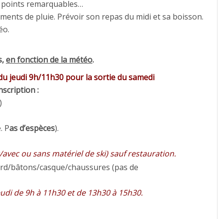
, points remarquables…
ents de pluie. Prévoir son repas du midi et sa boisson.
éo.
s,
en fonction de la météo
.
 du jeudi 9h/11h30 pour la sortie du samedi
scription :
)
. P
as d’espèces
).
/avec ou sans matériel de ski) sauf restauration.
rd/bâtons/casque/chaussures (pas de
eudi de 9h à 11h30 et de 13h30 à 15h30.