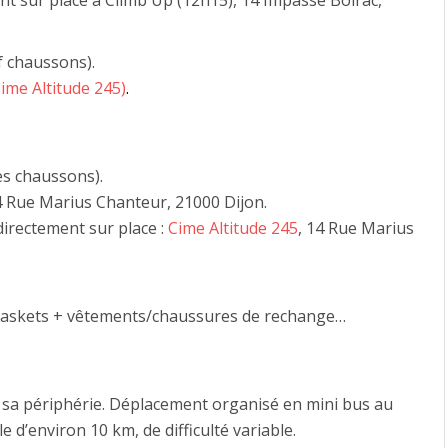
nt sur place à Climb Up (12h15),
14 Impasse Boirac,
SPORTS
DE
f chaussons).
RAQUETTES
ime Altitude 245)
.
es chaussons).
4 Rue Marius Chanteur, 21000 Dijon.
directement sur place :
Cime Altitude 245
, 14 Rue Marius
les baskets + vêtements/chaussures de rechange…
sa périphérie. Déplacement organisé en mini bus au
d’environ 10 km, de difficulté variable.