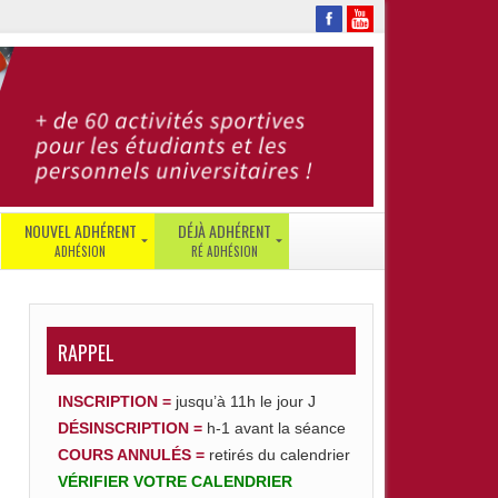
NOUVEL ADHÉRENT
DÉJÀ ADHÉRENT
JE
SE
SUIS
CONNECTER
ÉTUDIANT
RÉ-
RAPPEL
JE
ADHÉRER
SUIS
GESTION
PERSONNEL
INSCRIPTION =
jusqu’à 11h le jour J
DE
DÉSINSCRIPTION
=
h-1 avant la séance
JE
COMPTE
SUIS
–
COURS ANNULÉS =
retirés du calendrier
UTB
ENT
VÉRIFIER
VOTRE
CALENDRIER
|