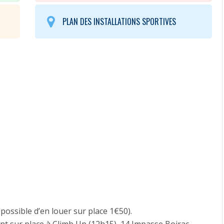
AQUATIQUES
PLAN DES INSTALLATIONS SPORTIVES
ACTIVITÉS
MUSCULATION
INDIVIDUELLES
ACTIVITÉS
DE
PLEIN
AIR
BIEN
ÊTRE
CIRQUE
|
GYM
DANSES
FITNESS
SPORTS
COLLECTIFS
SPORTS
possible d’en louer sur place 1€50).
DE
COMBAT