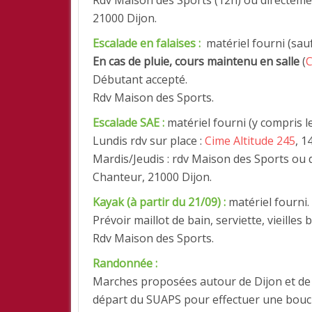
Rdv Maison des Sports (12h) ou directeme
21000 Dijon
.
Escalade en falaises :
matériel fourni (sau
En cas de pluie, cours maintenu en salle
(
C
Débutant accepté.
Rdv Maison des Sports.
Escalade SAE :
matériel fourni (y compris l
Lundis rdv sur place :
Cime Altitude 245
, 1
Mardis/Jeudis : rdv Maison des Sports ou 
Chanteur, 21000 Dijon.
Kayak (à partir du 21/09) :
matériel fourni.
Prévoir maillot de bain, serviette, vieil
Rdv Maison des Sports.
Randonnée :
Marches proposées autour de Dijon et de 
départ du SUAPS pour effectuer une boucle 