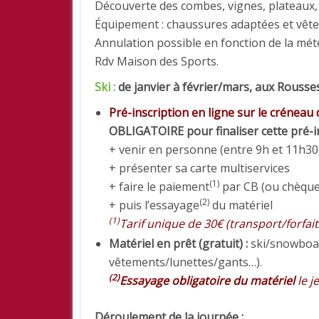
Découverte des combes, vignes, plateaux
Équipement : chaussures adaptées et vêtem
Annulation possible en fonction de la mét
Rdv Maison des Sports.
Ski :
de janvier à février/mars, aux Rousse
Pré-inscription en ligne sur le créneau
OBLIGATOIRE pour finaliser cette pré-in
+ venir en personne (entre 9h et 11h30
+ présenter sa carte multiservices
(1)
+ faire le paiement
par CB (ou chèque
(2)
+ puis l’essayage
du matériel
(1)
Tarif unique de 30€ (transport/forfait
Matériel en prêt (gratuit) :
ski/snowboa
vêtements/lunettes/gants…).
(2)
Essayage obligatoire du matériel
le j
Déroulement de la journée :