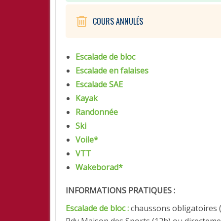
SPORTIVES
DIJON
COURS ANNULÉS
ORGANIGRAMME
✉
Escalade de bloc
Escalade en falaises
Escalade SAE
Kayak
Randonnée
Ski
Voile*
VTT
Wakeborad*
INFORMATIONS PRATIQUES :
Escalade de bloc :
chaussons obligatoires (