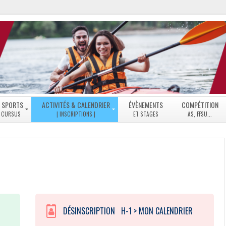
 SPORTS
ACTIVITÉS & CALENDRIER
ÉVÈNEMENTS
COMPÉTITION
NS
LISTE
DES
ACTIVITÉS
MODE
D’EMPLOI
INSCRIPTIONS
PLANNING
GÉNÉRAL
DÉSINSCRIPTION H-1 > MON CALENDRIER
ACTIVITÉS