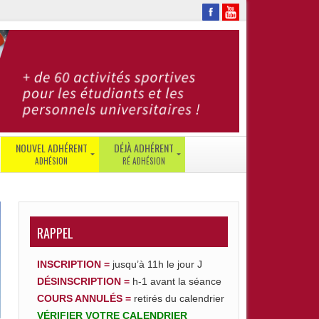
NOUVEL ADHÉRENT
DÉJÀ ADHÉRENT
JE
SE
SUIS
CONNECTER
ÉTUDIANT
RÉ-
JE
RAPPEL
ADHÉRER
SUIS
GESTION
PERSONNEL
INSCRIPTION =
jusqu’à 11h le jour J
DE
JE
COMPTE
DÉSINSCRIPTION
=
h-1 avant la séance
SUIS
–
COURS ANNULÉS =
retirés du calendrier
UTB
ENT
|
VÉRIFIER
VOTRE
CALENDRIER