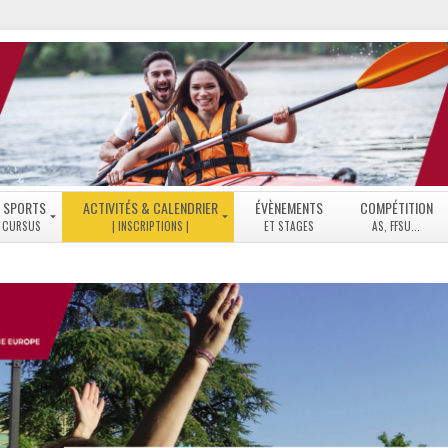
 SPORTS
ACTIVITÉS & CALENDRIER
ÉVÈNEMENTS
COMPÉTITION
NS
LISTE
DES
ACTIVITÉS
MODE
D’EMPLOI
INSCRIPTIONS
PLANNING
GÉNÉRAL
ACTIVITÉS