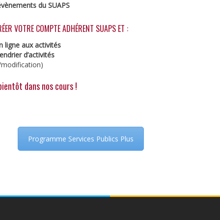
t évènements du SUAPS
SPORTS
DE
ÉER VOTRE COMPTE ADHÉRENT SUAPS ET :
RAQUETTES
n ligne aux activités
ndrier d’activités
/modification)
bientôt dans nos cours !
Programme Services Publics Plus