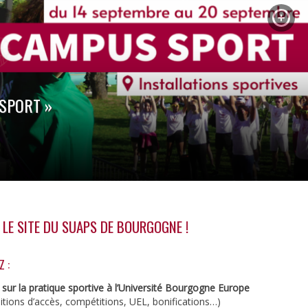
AQUATIQUES
ACTIVITÉS
MUSCULATION
INDIVIDUELLES
ACTIVITÉS
DE
PLEIN
SPORT »
AIR
BIEN
ÊTRE
CIRQUE
|
GYM
DANSES
 LE SITE DU SUAPS DE BOURGOGNE !
FITNESS
SPORTS
COLLECTIFS
 :
SPORTS
sur la pratique sportive à l’Université Bourgogne Europe
DE
ditions d’accès, compétitions, UEL, bonifications…)
COMBAT