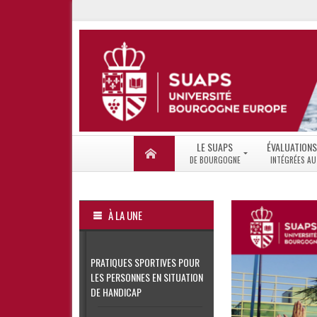
LE SUAPS
ÉVALUATIONS
LE
BONIFICATIO
SUAPS
IUT
À LA UNE
ACCUEIL
UET
–
|
HORAIRES
MINEURE
STAPS
PRATIQUES SPORTIVES POUR
ADHÉSION
|
–
LES PERSONNES EN SITUATION
OPTION
TARIFS
DE HANDICAP
INSTALLATIONS