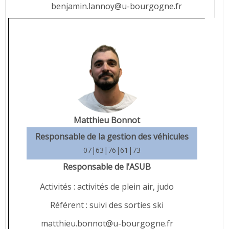
benjamin.lannoy@u-bourgogne.fr
Matthieu Bonnot
Responsable de la gestion des véhicules
07|63|76|61|73
Responsable de l’ASUB
Activités : activités de plein air, judo
Référent : suivi des sorties ski
matthieu.bonnot@u-bourgogne.fr