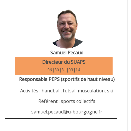
Samuel Pecaud
Directeur du SUAPS
06|30|31|03|14
Responsable PEPS (sportifs de haut niveau)
Activités : handball, futsal, musculation, ski
Référent : sports collectifs
samuel.pecaud@u-bourgogne.fr