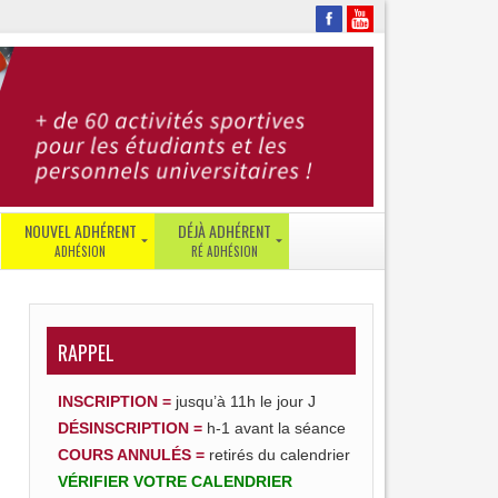
NOUVEL ADHÉRENT
DÉJÀ ADHÉRENT
JE
SE
SUIS
CONNECTER
ÉTUDIANT
RÉ-
RAPPEL
JE
ADHÉRER
SUIS
GESTION
PERSONNEL
INSCRIPTION =
jusqu’à 11h le jour J
DE
DÉSINSCRIPTION
=
h-1 avant la séance
JE
COMPTE
SUIS
–
COURS ANNULÉS =
retirés du calendrier
UTB
ENT
VÉRIFIER
VOTRE
CALENDRIER
|