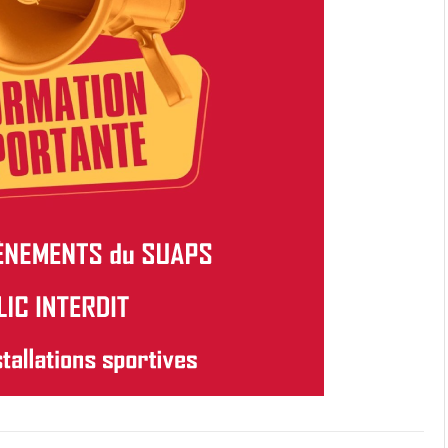
AQUATIQUES
ACTIVITÉS
MUSCULATION
INDIVIDUELLES
ACTIVITÉS
DE
PLEIN
AIR
test
BIEN
ÊTRE
CIRQUE
|
GYM
DANSES
FITNESS
SPORTS
COLLECTIFS
SPORTS
DE
COMBAT