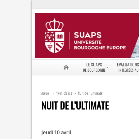
LE SUAPS
ÉVALUATIONS
LE
BONIFICATIO
SUAPS
IUT
Accueil
»
*Non classé
»
Nuit de l’ultimate
ACCUEIL
UET
–
|
NUIT DE L’ULTIMATE
HORAIRES
MINEURE
STAPS
ADHÉSION
|
–
OPTION
TARIFS
Jeudi 10 avril
INSTALLATIONS