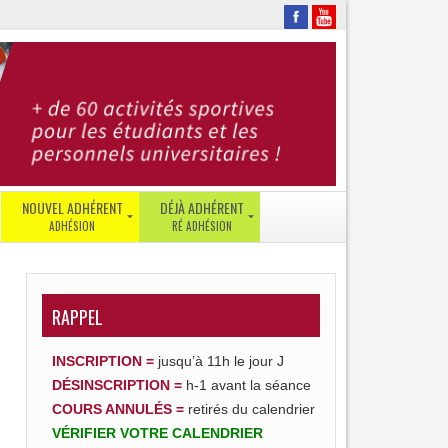
NOUVEL ADHÉRENT
DÉJÀ ADHÉRENT
JE
SE
SUIS
CONNECTER
ÉTUDIANT
RÉ-
RAPPEL
JE
ADHÉRER
SUIS
GESTION
PERSONNEL
INSCRIPTION =
jusqu’à 11h le jour J
DE
DÉSINSCRIPTION
=
h-1 avant la séance
JE
COMPTE
SUIS
–
COURS ANNULÉS =
retirés du calendrier
UTB
ENT
VÉRIFIER
VOTRE
CALENDRIER
|