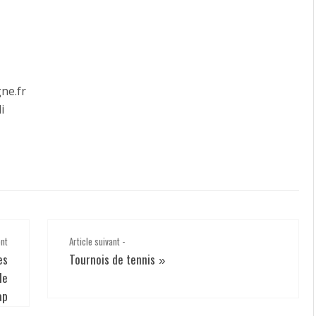
AQUATIQUES
ACTIVITÉS
MUSCULATION
INDIVIDUELLES
ACTIVITÉS
DE
ne.fr
PLEIN
AIR
i
BIEN
ÊTRE
CIRQUE
|
GYM
DANSES
FITNESS
ent
Article suivant -
SPORTS
es
Tournois de tennis
»
COLLECTIFS
de
SPORTS
ap
DE
COMBAT