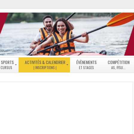
 SPORTS
ACTIVITÉS & CALENDRIER
ÉVÈNEMENTS
COMPÉTITION
NS
LISTE
DES
ACTIVITÉS
MODE
D’EMPLOI
INSCRIPTIONS
PLANNING
GÉNÉRAL
ACTIVITÉS